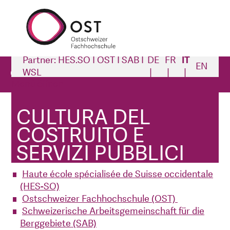
Partner: HES.SO I OST I SAB I
DE
FR
IT
EN
Cultura del costruito e servizi pubblici
WSL
Menü öffnen
Cultura del costruito e servizi pubblici
CULTURA DEL
Partner: HES.SO I OST I SAB I WSL
COSTRUITO E
SERVIZI PUBBLICI
Partner del progetto
Haute école spécialisée de Suisse occidentale
(HES-SO)
Ostschweizer Fachhochschule (OST)
Schweizerische Arbeitsgemeinschaft für die
Berggebiete (SAB)