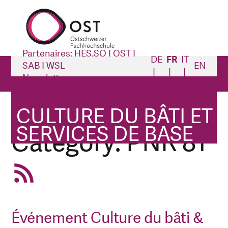
Partenaires: HES.SO I OST I
DE
FR
IT
SAB I WSL
EN
Culture du bâti et services de base
Newsletter
Menü öffnen
Culture du bâti et services de base
Catégories
CULTURE DU BÂTI ET
SERVICES DE BASE
Category: PNR 81
Événement Culture du bâti &