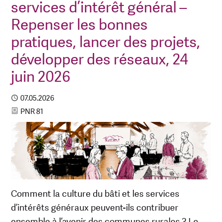
services d’intérêt général –
Repenser les bonnes
pratiques, lancer des projets,
développer des réseaux, 24
juin 2026
Published
07.05.2026
Category
PNR 81
Comment la culture du bâti et les services
d’intérêts généraux peuvent-ils contribuer
ensemble à l’avenir des communes rurales ? Le